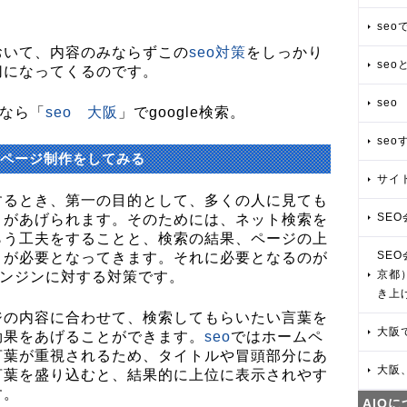
se
おいて、内容のみならずこの
seo対策
をしっかり
se
切になってくるのです。
seo
すなら「
seo 大阪
」でgoogle検索。
se
ムページ制作をしてみる
サイ
するとき、第一の目的として、多くの人に見ても
SEO
とがあげられます。そのためには、ネット検索を
らう工夫をすることと、検索の結果、ページの上
SE
とが必要となってきます。それに必要となるのが
京都
ンジンに対する対策です。
き上
ジの内容に合わせて、検索してもらいたい言葉を
大阪
効果をあげることができます。
seo
ではホームペ
言葉が重視されるため、タイトルや冒頭部分にあ
大阪
言葉を盛り込むと、結果的に上位に表示されやす
す。
AIO