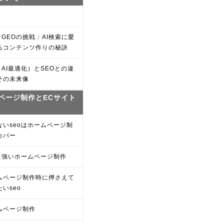
・GEOの挑戦：AI検索に愛
るコンテンツ作りの秘訣
（AI最適化）とSEOとの違
その未来像
ページ制作とECサイト
ないseoはホームページ制
カバー
oに強いホームページ制作
ムページ制作時に押さえて
いseo
ムページ制作