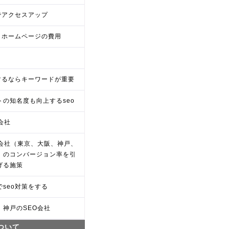
oでアクセスアップ
oとホームページの費用
oするならキーワードが重要
トの知名度も向上するseo
会社
O会社（東京、大阪、神戸、
）のコンバージョン率を引
げる施策
でseo対策をする
、神戸のSEO会社
について