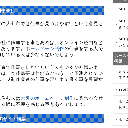
AIO
制作会社
AIO
どの大都市では仕事が見つけやすいという意見も
され
AIO
会社に依頼する事もあれば、オンライン経由など
いと
もあります。
ホームページ制作
の仕事をする人で
動している人は少なくないでしょう。
ホーム
構築
東京で仕事がしたいという人もいるかと思いま
足り
作
は、今後需要は伸びるだろう、と予測されてい
作で
ページ制作関連の仕事を定年まで働く事を希望す
se
に住む人は
大阪のホームページ制作
に関わる会社
ホー
する際に不便を感じる事もあるでしょう。
おきた
Cサイト構築
ホー