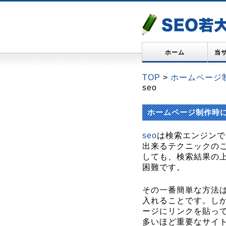
ホーム
当
TOP
>
ホームページ
seo
ホームページ制作時に
seo
は検索エンジンで
出来るテクニックの
しても、検索結果の
困難です。
その一番簡単な方法
入れることです。し
ージにリンクを貼っ
多いほど重要なサイ