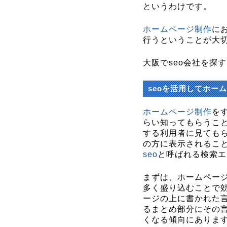
というわけです。
ホームページ制作
に
行うということが大
大阪でseo会社を探
seoを活用してホー
ホームページ制作
を
らい知ってもらうこ
する利用者に見ても
の方に表示されるこ
seo
と呼ばれる検索エ
まずは、ホームペー
多く盛り込むことで
ージの上に書かれた
るまとめ部分にその
くなる傾向にありま