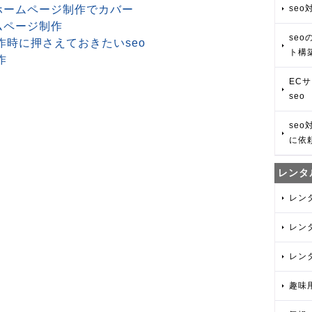
はホームページ制作でカバー
seo
ムページ制作
se
作時に押さえておきたいseo
ト構
作
EC
seo
se
に依
レンタ
レン
レン
レン
趣味